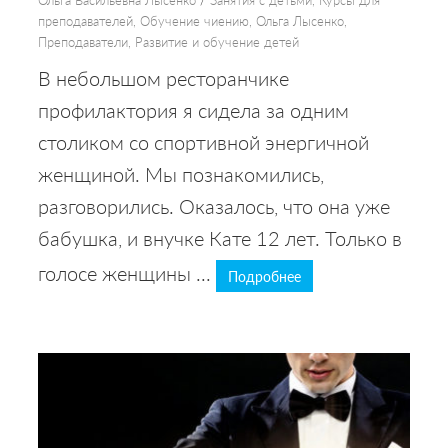
преподавателей
,
Обучение чиению
,
Ольга Лысенко
,
Преподаватели
,
Развитие и обучение детей
В небольшом ресторанчике
профилактория я сидела за одним
столиком со спортивной энергичной
женщиной. Мы познакомились,
разговорились. Оказалось, что она уже
бабушка, и внучке Кате 12 лет. Только в
голосе женщины ...
Подробнее