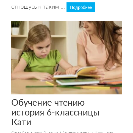
отношусь к таким ...
Подробнее
Обучение чтению —
история 6-классницы
Кати
Ольга Васильевна Лысенко
/
Занятия с детьми
,
Курсы для