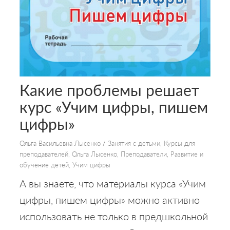
Какие проблемы решает
курс «Учим цифры, пишем
цифры»
Ольга Васильевна Лысенко
/
Занятия с детьми
,
Курсы для
преподавателей
,
Ольга Лысенко
,
Преподаватели
,
Развитие и
обучение детей
,
Учим цифры
А вы знаете, что материалы курса «Учим
цифры, пишем цифры» можно активно
использовать не только в предшкольной