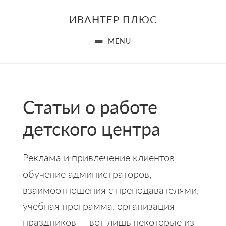
Skip
Skip
ИВАНТЕР ПЛЮС
to
to
main
primary
MENU
content
sidebar
Статьи о работе
детского центра
Реклама и привлечение клиентов,
обучение администраторов,
взаимоотношения с преподавателями,
учебная программа, организация
праздников — вот лишь некоторые из