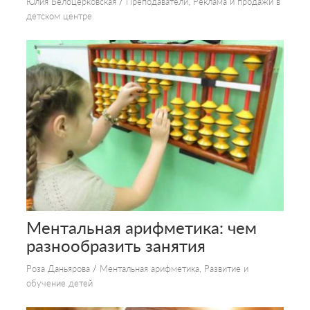
Юлия Белоцерковская
/
Преподаватели
,
Реклама и продажи в
детском центре
Ментальная арифметика: чем
разнообразить занятия
Роза Даньярова
/
Ментальная арифметика
,
Развитие и
обучение детей