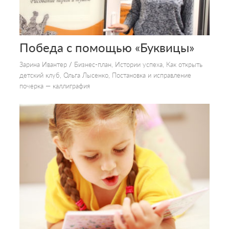
Победа с помощью «Буквицы»
Зарина Ивантер
/
Бизнес-план
,
Истории успеха
,
Как открыть
детский клуб
,
Ольга Лысенко
,
Постановка и исправление
почерка — каллиграфия