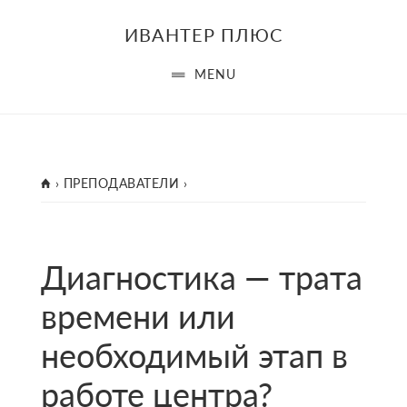
Skip
Skip
Skip
ИВАНТЕР ПЛЮС
to
to
to
main
primary
footer
MENU
content
sidebar
ГЛАВНАЯ
›
ПРЕПОДАВАТЕЛИ
›
Диагностика — трата
времени или
необходимый этап в
работе центра?