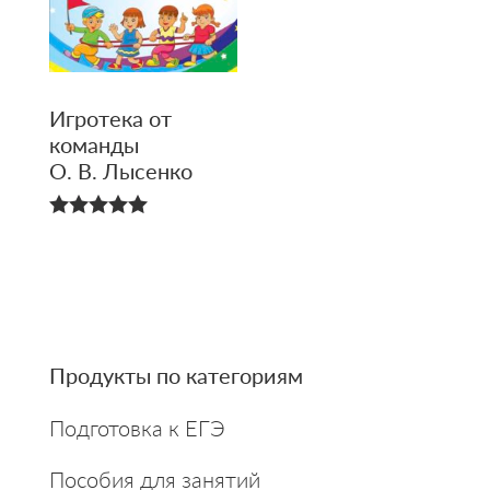
Игротека от
команды
О. В. Лысенко
4.95
из 5
Primary
Продукты по категориям
Sidebar
Подготовка к ЕГЭ
Пособия для занятий