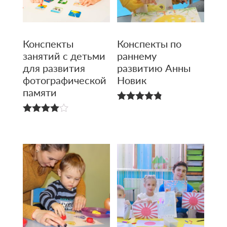
Конспекты
Конспекты по
занятий с детьми
раннему
для развития
развитию Анны
фотографи­ческой
Новик
памяти
4.80
из 5
4.00
из 5