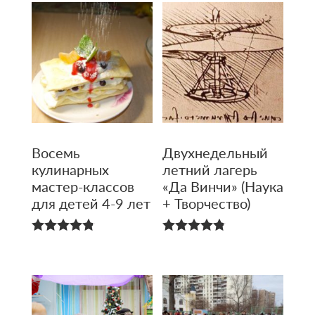
Восемь
Двухнедель­ный
кулинарных
летний лагерь
мастер-классов
«Да Винчи» (Наука
для детей 4-9 лет
+ Творчество)
4.83
4.80
из 5
из 5