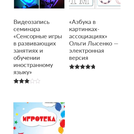
Видеозапись
«Азбука в
семинара
картинках-
«Сенсорные игры
ассоциациях»
в развивающих
Ольги Лысенко —
занятиях и
электронная
обучении
версия
иностран­ному
языку»
4.76
из 5
3.00
из 5