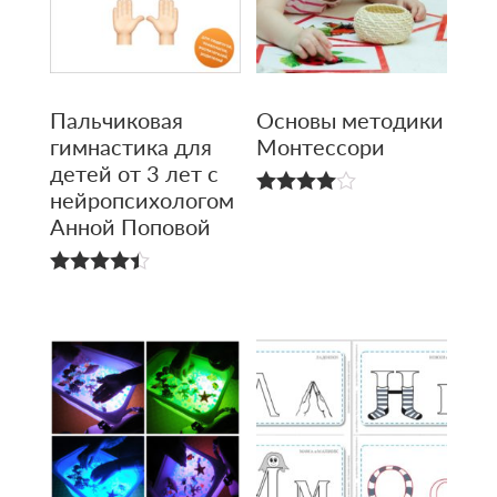
Пальчиковая
Основы методики
гимнастика для
Монтессори
детей от 3 лет с
нейро­психологом
4.00
Анной Поповой
из 5
4.43
из 5