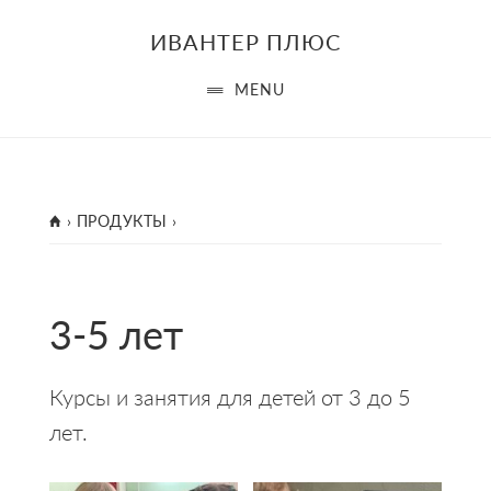
Skip
Skip
Skip
ИВАНТЕР ПЛЮС
to
to
to
main
primary
footer
MENU
content
sidebar
ГЛАВНАЯ
›
ПРОДУКТЫ
›
3-5 лет
Курсы и занятия для детей от 3 до 5
лет.