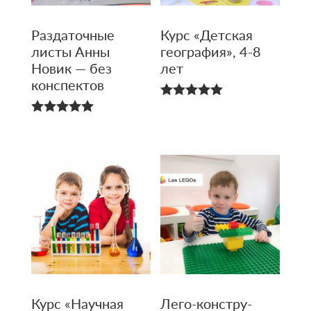
Раздаточные
Курс «Детская
листы Анны
география», 4-8
Новик — без
лет
конспектов
5.00
из 5
5.00
из 5
Курс «Научная
Лего-констру­