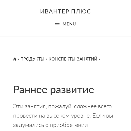
Skip
Skip
Skip
ИВАНТЕР ПЛЮС
to
to
to
main
primary
footer
MENU
content
sidebar
ГЛАВНАЯ
›
ПРОДУКТЫ
›
КОНСПЕКТЫ ЗАНЯТИЙ
›
Раннее развитие
Эти занятия, пожалуй, сложнее всего
провести на высоком уровне. Если вы
задумались о приобретении