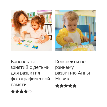
из 5
из 5
Конспекты
Конспекты по
занятий с детьми
раннему
для развития
развитию Анны
фотографи­ческой
Новик
памяти
4.80
из 5
4.00
из 5