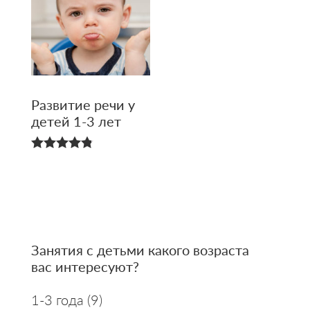
Развитие речи у
детей 1-3 лет
4.83
из 5
Primary
Занятия с детьми какого возраста
вас интересуют?
Sidebar
1-3 года
(9)