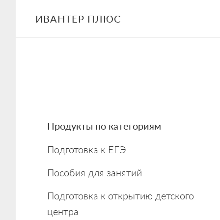
Skip
Skip
Skip
ИВАНТЕР ПЛЮС
to
to
to
main
primary
footer
content
sidebar
Primary
Продукты по категориям
Sidebar
Подготовка к ЕГЭ
Пособия для занятий
Подготовка к открытию детского
центра