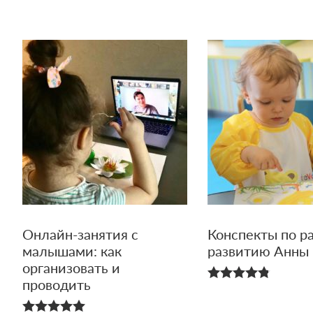
из 5
Онлайн-занятия с
Конспекты по р
малышами: как
развитию Анны
организовать и
проводить
4.80
из 5