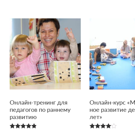
4.94
из 5
Онлайн-тренинг для
Онлайн-курс «М
педагогов по раннему
ное развитие де
развитию
лет»
4.85
4.00