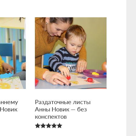
5.00
из 5
аннему
Раздаточные листы
 Новик
Анны Новик — без
конспектов
5.00