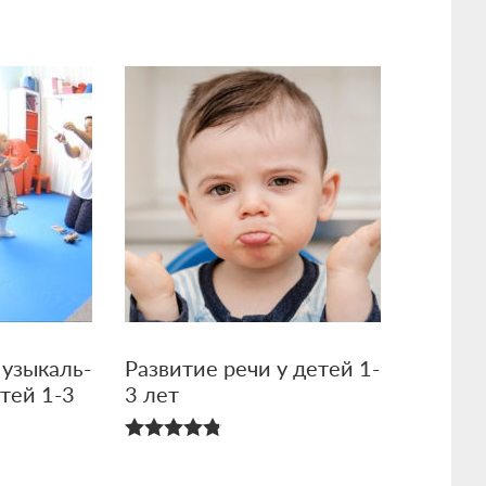
из 5
узыкаль­
Развитие речи у детей 1-
тей 1-3
3 лет
4.83
из 5