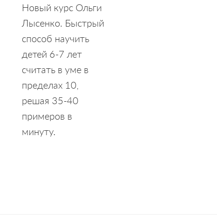
5.00
Новый курс Ольги
из 5
Лысенко. Быстрый
способ научить
детей 6-7 лет
считать в уме в
пределах 10,
решая 35-40
примеров в
минуту.