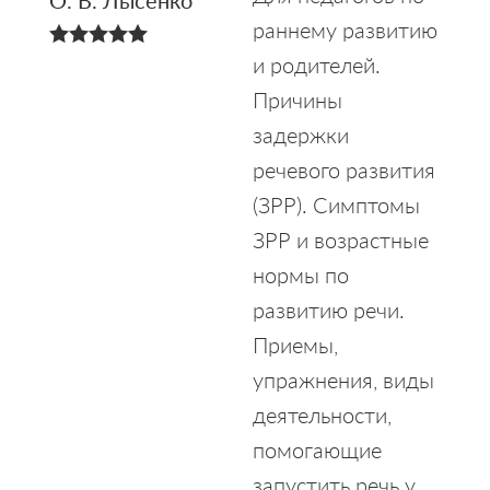
О. В. Лысенко
из 5
раннему развитию
и родителей.
4.95
из 5
Причины
задержки
речевого развития
(ЗРР). Симптомы
ЗРР и возрастные
нормы по
развитию речи.
Приемы,
упражнения, виды
деятельности,
помогающие
запустить речь у