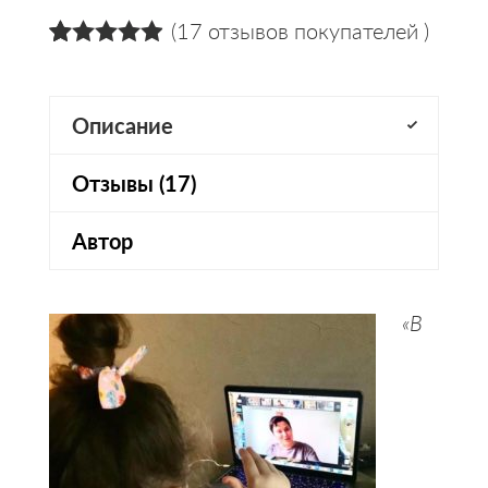
(
17
отзывов покупателей )
4.94
5
17
из
на
основании
оценок
Описание
пользователей
Отзывы (17)
Автор
«В