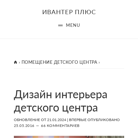
Skip
Skip
Skip
ИВАНТЕР ПЛЮС
to
to
to
main
primary
footer
MENU
content
sidebar
ГЛАВНАЯ
›
ПОМЕЩЕНИЕ ДЕТСКОГО ЦЕНТРА
›
Дизайн интерьера
детского центра
ОБНОВЛЕНИЕ ОТ
21.01.2024
| ВПЕРВЫЕ ОПУБЛИКОВАНО
25.05.2016
66 КОММЕНТАРИЕВ