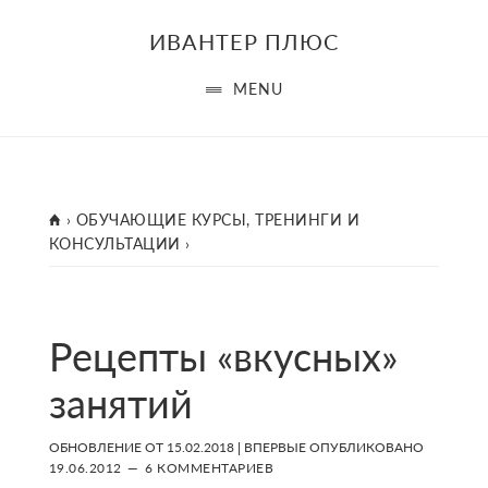
Skip
Skip
Skip
ИВАНТЕР ПЛЮС
to
to
to
main
primary
footer
MENU
content
sidebar
ГЛАВНАЯ
›
ОБУЧАЮЩИЕ КУРСЫ, ТРЕНИНГИ И
КОНСУЛЬТАЦИИ
›
Рецепты «вкусных»
занятий
ОБНОВЛЕНИЕ ОТ
15.02.2018
| ВПЕРВЫЕ ОПУБЛИКОВАНО
19.06.2012
6 КОММЕНТАРИЕВ