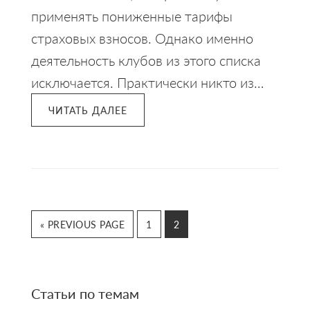
применять пониженные тарифы
страховых взносов. Однако именно
деятельность клубов из этого списка
исключается. Практически никто из…
ЧИТАТЬ ДАЛЕЕ
GO
GO
GO
«
PREVIOUS PAGE
1
2
TO
TO
TO
PAGE
PAGE
Primary
Статьи по темам