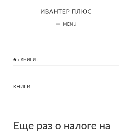
Skip
Skip
Skip
ИВАНТЕР ПЛЮС
to
to
to
main
primary
footer
MENU
content
sidebar
ГЛАВНАЯ
›
КНИГИ
›
КНИГИ
Еще раз о налоге на