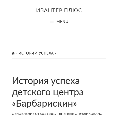
Skip
Skip
Skip
ИВАНТЕР ПЛЮС
to
to
to
main
primary
footer
MENU
content
sidebar
ГЛАВНАЯ
›
ИСТОРИИ УСПЕХА
›
История успеха
детского центра
«Барбарискин»
ОБНОВЛЕНИЕ ОТ
06.11.2017
| ВПЕРВЫЕ ОПУБЛИКОВАНО