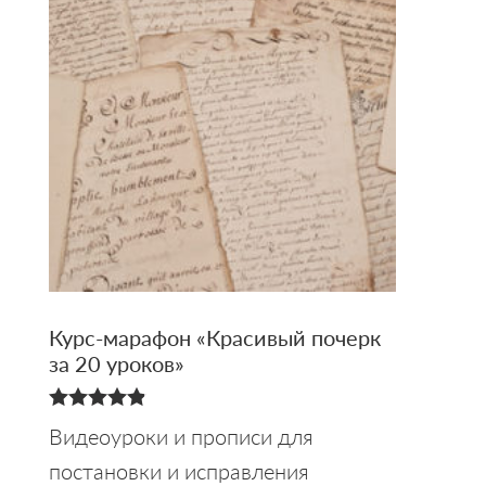
Курс-марафон «Красивый почерк
за 20 уроков»
4.88
Видеоуроки и прописи для
из 5
постановки и исправления