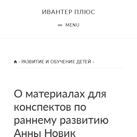
Skip
Skip
Skip
ИВАНТЕР ПЛЮС
to
to
to
main
primary
footer
MENU
content
sidebar
ГЛАВНАЯ
›
РАЗВИТИЕ И ОБУЧЕНИЕ ДЕТЕЙ
›
О материалах для
конспектов по
раннему развитию
Анны Новик