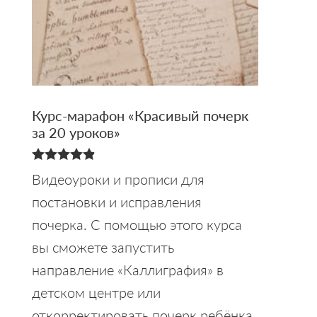
Курс-марафон «Красивый почерк
за 20 уроков»
4.88
Видеоуроки и прописи для
из 5
постановки и исправления
почерка. С помощью этого курса
вы сможете запустить
направление «Каллиграфия» в
детском центре или
откорректировать почерк ребёнка