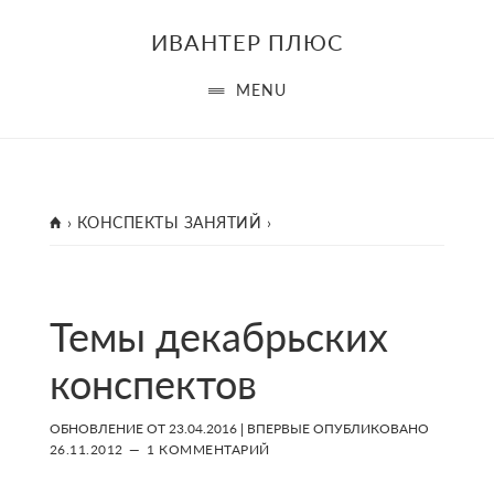
Skip
Skip
Skip
ИВАНТЕР ПЛЮС
to
to
to
main
primary
footer
MENU
content
sidebar
ГЛАВНАЯ
›
КОНСПЕКТЫ ЗАНЯТИЙ
›
Темы декабрьских
конспектов
ОБНОВЛЕНИЕ ОТ
23.04.2016
| ВПЕРВЫЕ ОПУБЛИКОВАНО
26.11.2012
1 КОММЕНТАРИЙ