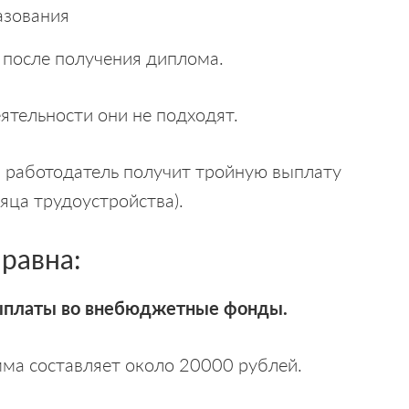
азования
в после получения диплома.
еятельности они не подходят.
а работодатель получит тройную выплату
сяца трудоустройства).
равна:
ыплаты во внебюджетные фонды.
мма составляет около 20000 рублей.