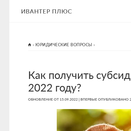
Skip
Skip
Skip
ИВАНТЕР ПЛЮС
to
to
to
main
primary
footer
content
sidebar
ГЛАВНАЯ
›
ЮРИДИЧЕСКИЕ ВОПРОСЫ
›
Как получить субсид
2022 году?
ОБНОВЛЕНИЕ ОТ
15.09.2022
| ВПЕРВЫЕ ОПУБЛИКОВАНО