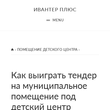
Skip
Skip
Skip
ИВАНТЕР ПЛЮС
to
to
to
main
primary
footer
MENU
content
sidebar
ГЛАВНАЯ
›
ПОМЕЩЕНИЕ ДЕТСКОГО ЦЕНТРА
›
Как выиграть тендер
на муниципальное
помещение под
детский центр