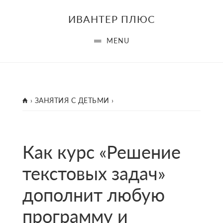
Skip
Skip
Skip
ИВАНТЕР ПЛЮС
to
to
to
main
primary
footer
MENU
content
sidebar
ГЛАВНАЯ
›
ЗАНЯТИЯ С ДЕТЬМИ
›
Как курс «Решение
текстовых задач»
дополнит любую
программу и