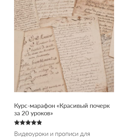
Курс-марафон «Красивый почерк
за 20 уроков»
4.88
Видеоуроки и прописи для
из 5