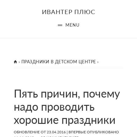
Skip
Skip
Skip
ИВАНТЕР ПЛЮС
to
to
to
main
primary
footer
MENU
content
sidebar
ГЛАВНАЯ
›
ПРАЗДНИКИ В ДЕТСКОМ ЦЕНТРЕ
›
Пять причин, почему
надо проводить
хорошие праздники
ОБНОВЛЕНИЕ ОТ
23.04.2016
| ВПЕРВЫЕ ОПУБЛИКОВАНО