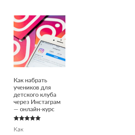
Как набрать
учеников для
детского клуба
через Инстаграм
— онлайн-курс
5.00
Как
из 5