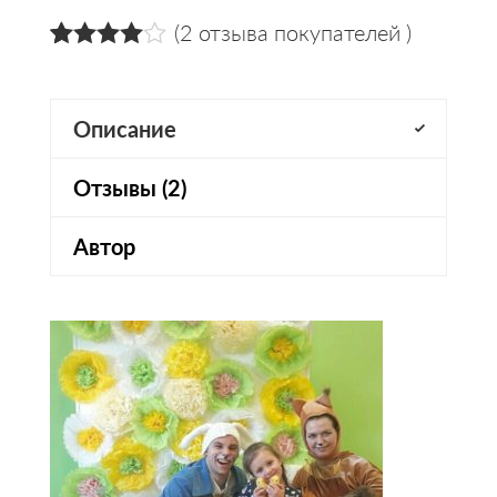
(
2
отзыва покупателей )
4.00
5
2
из
на
основании
оценок
Описание
пользователей
Отзывы (2)
Автор