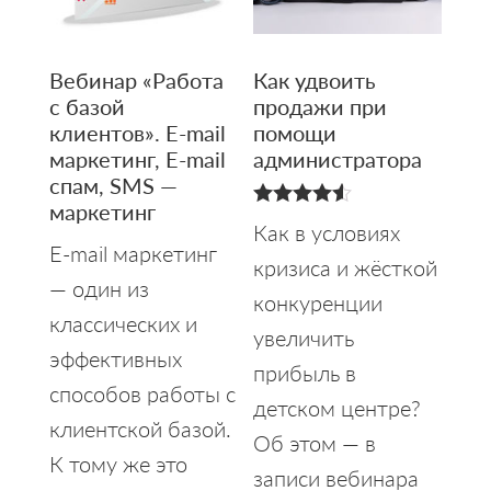
Вебинар «Работа
Как удвоить
с базой
продажи при
клиентов». E-mail
помощи
маркетинг, E-mail
администратора
спам, SMS —
маркетинг
4.50
Как в условиях
из 5
E-mail маркетинг
кризиса и жёсткой
— один из
конкуренции
классических и
увеличить
эффективных
прибыль в
способов работы с
детском центре?
клиентской базой.
Об этом — в
К тому же это
записи вебинара