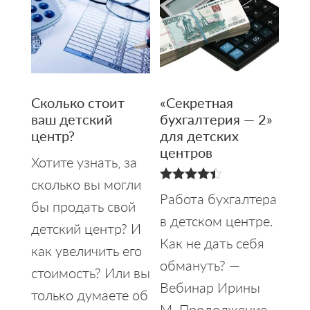
Сколько стоит
«Секретная
ваш детский
бухгалтерия — 2»
центр?
для детских
центров
Хотите узнать, за
сколько вы могли
4.40
Работа бухгалтера
бы продать свой
из 5
в детском центре.
детский центр? И
Как не дать себя
как увеличить его
обмануть? —
стоимость? Или вы
Вебинар Ирины
только думаете об
М. Продолжение