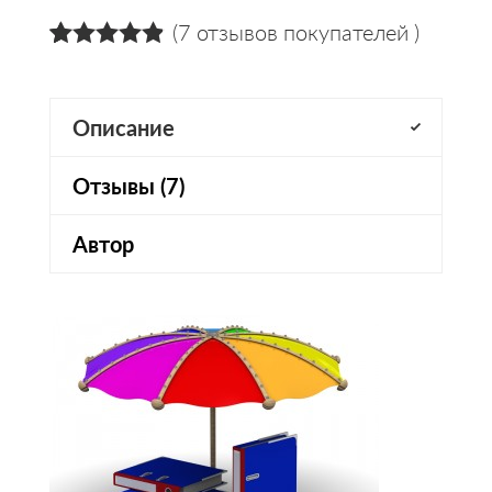
(
7
отзывов покупателей )
4.86
5
7
из
на
основании
оценок
Описание
пользователей
Отзывы (7)
Автор