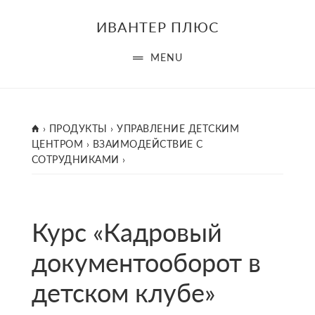
Skip
ИВАНТЕР ПЛЮС
to
main
MENU
content
ГЛАВНАЯ
›
ПРОДУКТЫ
›
УПРАВЛЕНИЕ ДЕТСКИМ
ЦЕНТРОМ
›
ВЗАИМОДЕЙСТВИЕ С
СОТРУДНИКАМИ
›
Курс «Кадровый
документо­оборот в
детском клубе»