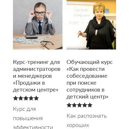
Курс-тренинг для
Обучающий курс
администраторов
«Как провести
и менеджеров
собеседование
«Продажи в
при поиске
детском центре»
сотрудников в
детский центр»
5.00
Курс для
из 5
5.00
Как распознать
повышения
из 5
хороших
эффективности