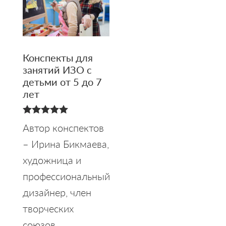
Конспекты для
занятий ИЗО с
детьми от 5 до 7
лет
5.00
Автор конспектов
из 5
– Ирина Бикмаева,
художница и
профессиональный
дизайнер, член
творческих
союзов,