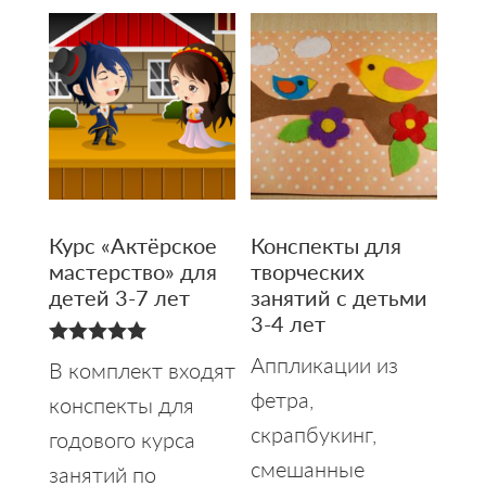
Курс «Актёрское
Конспекты для
мастерство» для
творческих
детей 3-7 лет
занятий с детьми
3-4 лет
5.00
Аппликации из
В комплект входят
из 5
фетра,
конспекты для
скрапбукинг,
годового курса
смешанные
занятий по