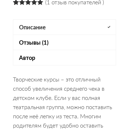
(
1
отзыв покупателей )
5.00
5
1
из
на
основании
оценки
Описание
пользователей
Отзывы (1)
Автор
Творческие курсы – это отличный
способ увеличения среднего чека в
детском клубе. Если у вас полная
театральная группа, можно поставить
после неё лепку из теста. Многим
родителям будет удобно оставить