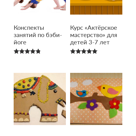
Конспекты
Курс «Актёрское
занятий по бэби-
мастерство» для
йоге
детей 3-7 лет
4.80
5.00
из 5
из 5