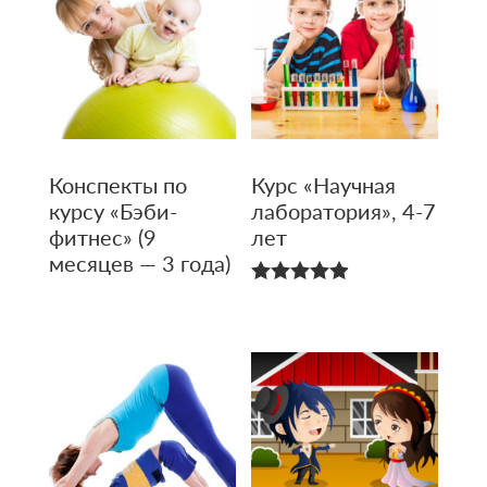
Конспекты по
Курс «Научная
курсу «Бэби-
лаборато­рия», 4-7
фитнес» (9
лет
месяцев — 3 года)
4.90
из 5