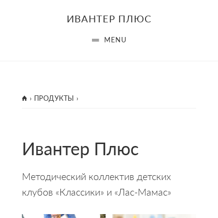
Skip
Skip
Skip
ИВАНТЕР ПЛЮС
to
to
to
main
primary
footer
MENU
content
sidebar
ГЛАВНАЯ
›
ПРОДУКТЫ
›
Ивантер Плюс
Методический коллектив детских
клубов «Классики» и «Лас-Мамас»