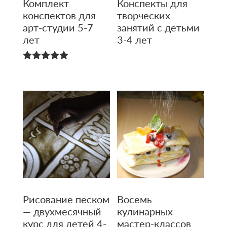
Комплект
Конспекты для
конспектов для
творческих
арт-студии 5-7
занятий с детьми
лет
3-4 лет
5.00
из 5
Рисование песком
Восемь
— двухмесяч­ный
кулинарных
курс для детей 4-
мастер-классов