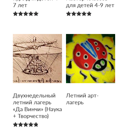
7 лет
для детей 4-9 лет
5.00
4.83
из 5
из 5
Двухнедель­ный
Летний арт-
летний лагерь
лагерь
«Да Винчи» (Наука
+ Творчество)