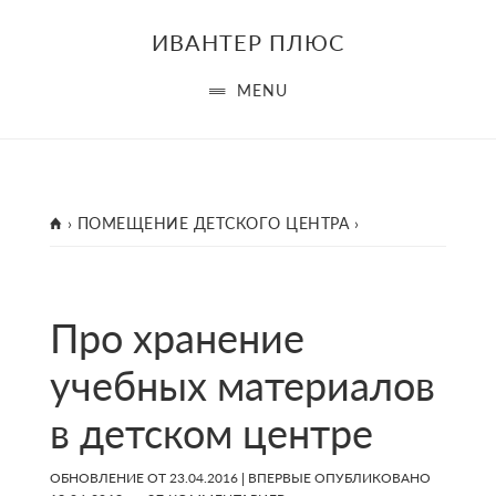
Skip
Skip
Skip
ИВАНТЕР ПЛЮС
to
to
to
main
primary
footer
MENU
content
sidebar
ГЛАВНАЯ
›
ПОМЕЩЕНИЕ ДЕТСКОГО ЦЕНТРА
›
Про хранение
учебных материалов
в детском центре
ОБНОВЛЕНИЕ ОТ
23.04.2016
| ВПЕРВЫЕ ОПУБЛИКОВАНО