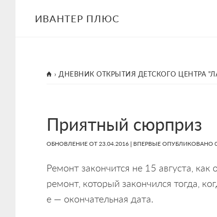
Skip
Skip
Skip
ИВАНТЕР ПЛЮС
to
to
to
main
primary
footer
content
sidebar
ГЛАВНАЯ
›
ДНЕВНИК ОТКРЫТИЯ ДЕТСКОГО ЦЕНТРА "Л
Приятный сюрприз
ОБНОВЛЕНИЕ ОТ
23.04.2016
| ВПЕРВЫЕ ОПУБЛИКОВАНО
Ремонт закончится не 15 августа, как 
ремонт, который закончился тогда, ко
е — окончательная дата.