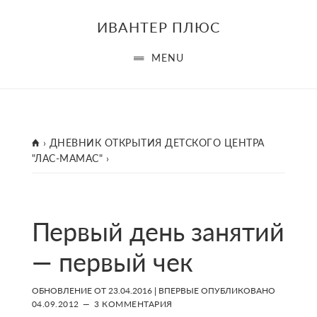
Skip
Skip
Skip
ИВАНТЕР ПЛЮС
to
to
to
main
primary
footer
MENU
content
sidebar
ГЛАВНАЯ
›
ДНЕВНИК ОТКРЫТИЯ ДЕТСКОГО ЦЕНТРА
"ЛАС-МАМАС"
›
Первый день занятий
— первый чек
ОБНОВЛЕНИЕ ОТ
23.04.2016
| ВПЕРВЫЕ ОПУБЛИКОВАНО
04.09.2012
3 КОММЕНТАРИЯ