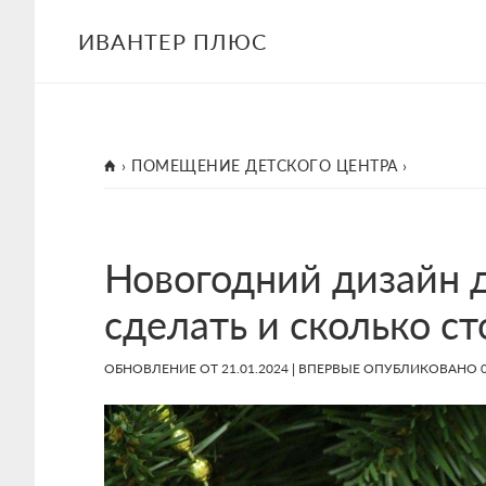
Skip
Skip
Skip
ИВАНТЕР ПЛЮС
to
to
to
main
primary
footer
content
sidebar
ГЛАВНАЯ
›
ПОМЕЩЕНИЕ ДЕТСКОГО ЦЕНТРА
›
Новогодний дизайн д
сделать и сколько ст
ОБНОВЛЕНИЕ ОТ
21.01.2024
| ВПЕРВЫЕ ОПУБЛИКОВАНО