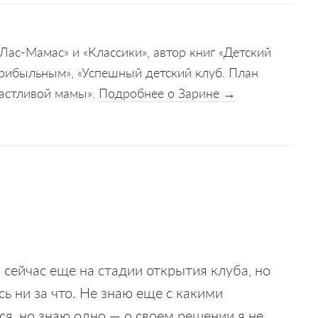
Лас-Мамас» и «Классики», автор книг «Детский
 прибыльным», «Успешный детский клуб. План
частливой мамы».
Подробнее о Зарине →
Я сейчас еще на стадии открытия клуба, но
сь ни за что. Не знаю еще с какими
я, но знаю одно — о своем решении я не