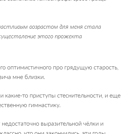
частливым возрастом для меня стала
осуществление этого прожекта
его оптимистичного про грядущую старость,
вича мне близки.
ли какие-то приступы стеснительности, и еще
ественную гимнастику.
 недостаточно выразительной чёлки и
лассно, что они закончились, эти годы.