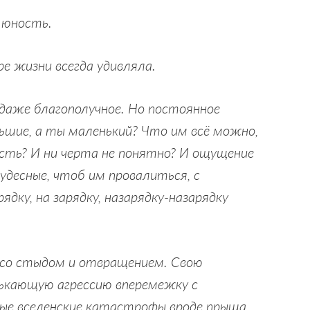
 юность.
е жизни всегда удивляла.
даже благополучное. Но постоянное
льшие, а ты маленький? Что им всё можно,
ость? И ни черта не понятно? И ощущение
удесные, чтоб им провалиться, с
рядку, на зарядку, назарядку-назарядку
 со стыдом и отвращением. Свою
лькающую агрессию вперемежку с
ные вселенские катастрофы вроде прыща