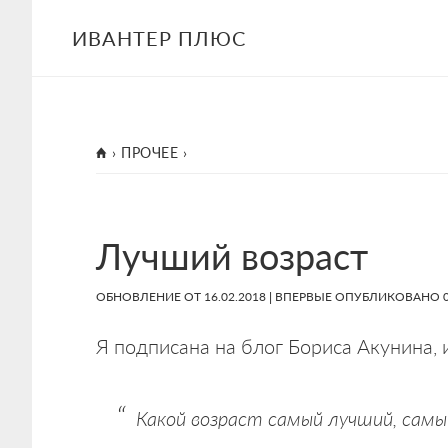
Skip
Skip
Skip
ИВАНТЕР ПЛЮС
to
to
to
main
primary
footer
content
sidebar
ГЛАВНАЯ
›
ПРОЧЕЕ
›
Лучший возраст
ОБНОВЛЕНИЕ ОТ
16.02.2018
| ВПЕРВЫЕ ОПУБЛИКОВАНО
Я подписана на блог Бориса Акунина,
Какой возраст самый лучший, сам