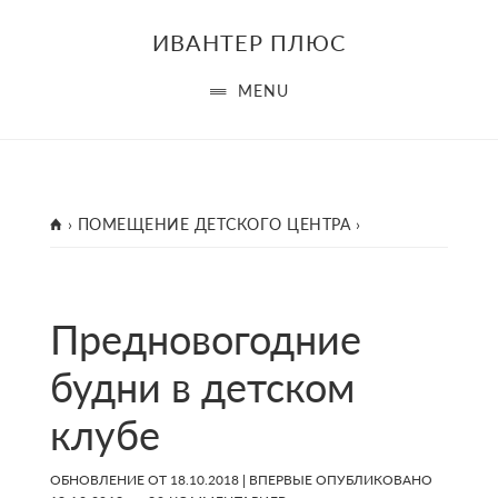
Skip
Skip
Skip
ИВАНТЕР ПЛЮС
to
to
to
main
primary
footer
MENU
content
sidebar
ГЛАВНАЯ
›
ПОМЕЩЕНИЕ ДЕТСКОГО ЦЕНТРА
›
Предновогодние
будни в детском
клубе
ОБНОВЛЕНИЕ ОТ
18.10.2018
| ВПЕРВЫЕ ОПУБЛИКОВАНО