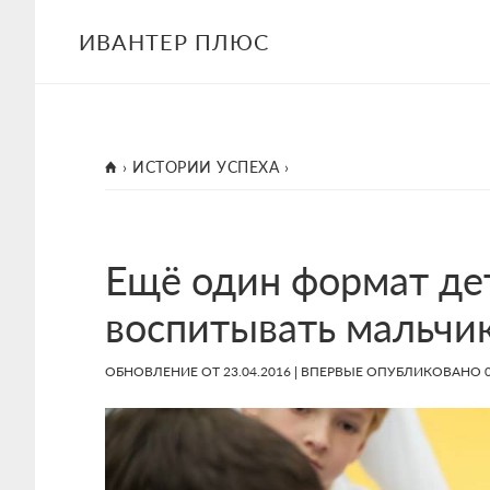
Skip
Skip
Skip
ИВАНТЕР ПЛЮС
to
to
to
main
primary
footer
content
sidebar
ГЛАВНАЯ
›
ИСТОРИИ УСПЕХА
›
Ещё один формат дет
воспитывать мальчи
ОБНОВЛЕНИЕ ОТ
23.04.2016
| ВПЕРВЫЕ ОПУБЛИКОВАНО