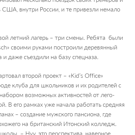
в США, внутри России, и те привезли немало
вой летний лагерь – три смены. Ребята были
osch» своими руками построили деревянный
а и даже съездили на базу спецназа.
ртовал второй проект – «Kid’s Office»
роде клуба для школьников и их родителей с
набором возможных активностей от лего-
й. В его рамках уже начала работать средняя
анах – создание мужского пансиона, где
похожего на британский Итонский колледж.
колы. – Нуу, это перспектива, наверное,