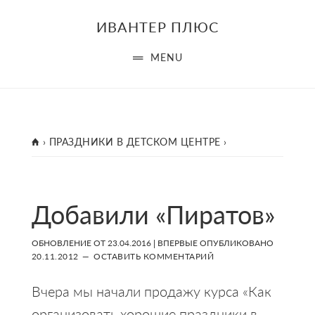
Skip
Skip
Skip
ИВАНТЕР ПЛЮС
to
to
to
main
primary
footer
MENU
content
sidebar
ГЛАВНАЯ
›
ПРАЗДНИКИ В ДЕТСКОМ ЦЕНТРЕ
›
Добавили «Пиратов»
ОБНОВЛЕНИЕ ОТ
23.04.2016
| ВПЕРВЫЕ ОПУБЛИКОВАНО
20.11.2012
ОСТАВИТЬ КОММЕНТАРИЙ
Вчера мы начали продажу курса «Как
организовать хорошие праздники в