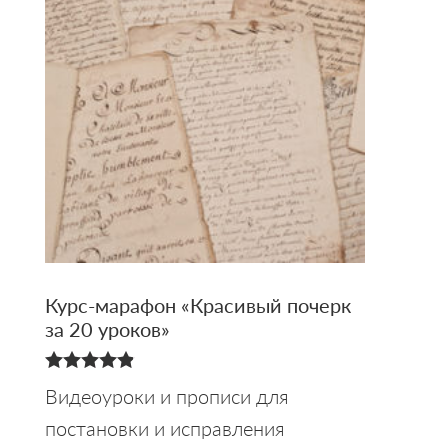
Курс-марафон «Красивый почерк
за 20 уроков»
4.88
Видеоуроки и прописи для
из 5
постановки и исправления