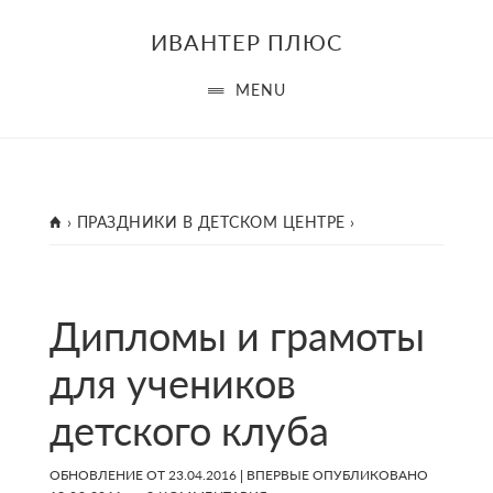
Skip
Skip
Skip
ИВАНТЕР ПЛЮС
to
to
to
main
primary
footer
MENU
content
sidebar
ГЛАВНАЯ
›
ПРАЗДНИКИ В ДЕТСКОМ ЦЕНТРЕ
›
Дипломы и грамоты
для учеников
детского клуба
ОБНОВЛЕНИЕ ОТ
23.04.2016
| ВПЕРВЫЕ ОПУБЛИКОВАНО