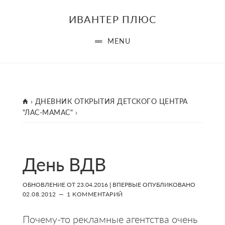
Skip
Skip
Skip
ИВАНТЕР ПЛЮС
to
to
to
main
primary
footer
MENU
content
sidebar
ГЛАВНАЯ
›
ДНЕВНИК ОТКРЫТИЯ ДЕТСКОГО ЦЕНТРА
"ЛАС-МАМАС"
›
День ВДВ
ОБНОВЛЕНИЕ ОТ
23.04.2016
| ВПЕРВЫЕ ОПУБЛИКОВАНО
02.08.2012
1 КОММЕНТАРИЙ
Почему-то рекламные агентства очень