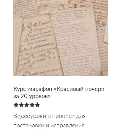
Курс-марафон «Красивый почерк
за 20 уроков»
4.88
Видеоуроки и прописи для
из 5
постановки и исправления