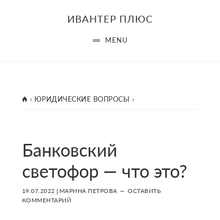
Skip
Skip
Skip
ИВАНТЕР ПЛЮС
to
to
to
main
primary
footer
MENU
content
sidebar
ГЛАВНАЯ
›
ЮРИДИЧЕСКИЕ ВОПРОСЫ
›
Банковский
светофор — что это?
19.07.2022
|
МАРИНА ПЕТРОВА
ОСТАВИТЬ
КОММЕНТАРИЙ