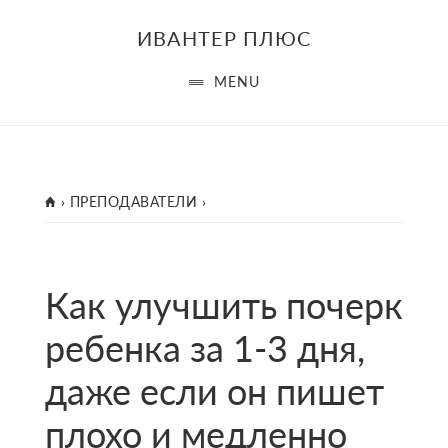
Skip
Skip
Skip
ИВАНТЕР ПЛЮС
to
to
to
main
primary
footer
MENU
content
sidebar
ГЛАВНАЯ
›
ПРЕПОДАВАТЕЛИ
›
Как улучшить почерк
ребенка за 1-3 дня,
даже если он пишет
плохо и медленно