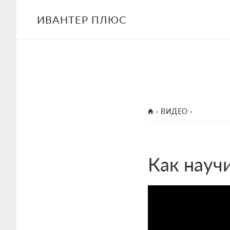
Skip
Skip
ИВАНТЕР ПЛЮС
to
to
main
footer
content
ГЛАВНАЯ
›
ВИДЕО
›
Как науч