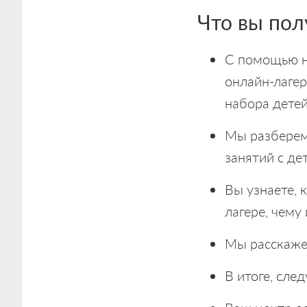
Что вы пол
С помощью н
онлайн-лаге
набора дете
Мы разберем
занятий с де
Вы узнаете, 
лагере, чему
Мы расскажем
В итоге, сле