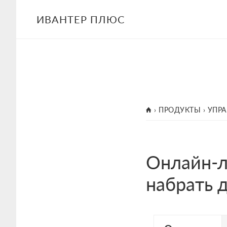
Skip
ИВАНТЕР ПЛЮС
to
main
content
ГЛАВНАЯ
›
ПРОДУКТЫ
›
УПР
Онлайн-л
набрать 