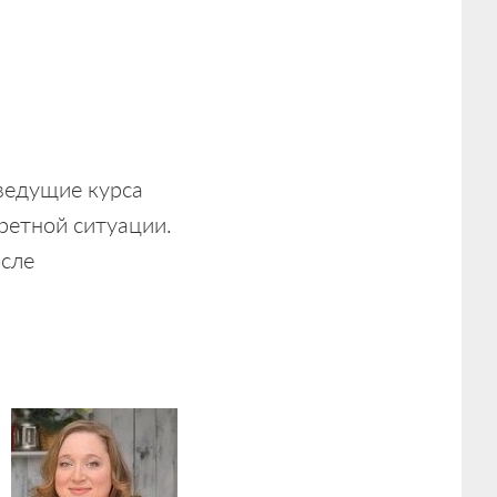
 ведущие курса
кретной ситуации.
осле