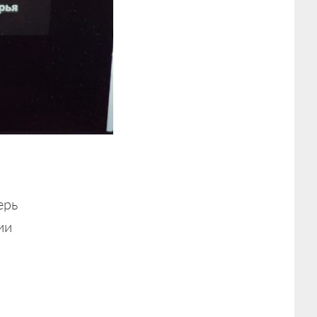
ерь
ии