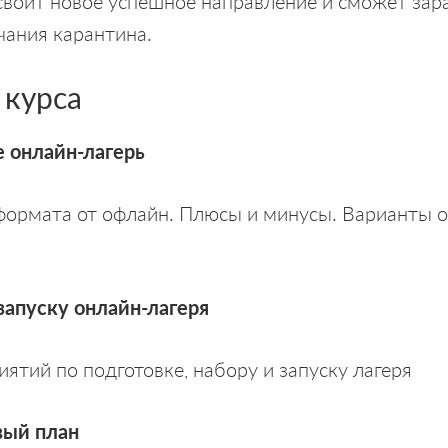
своит новое успешное направление и сможет зар
чания карантина.
 курса
е онлайн-лагерь
формата от офлайн. Плюсы и минусы. Варианты 
запуску онлайн-лагеря
ятий по подготовке, набору и запуску лагеря
вый план