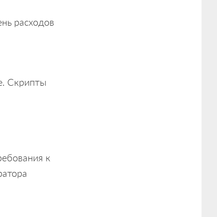
ень расходов
е. Скрипты
ребования к
ратора