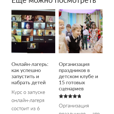
Онлайн-лагерь:
Организация
как успешно
праздников в
запустить и
детском клубе и
набрать детей
15 готовых
сценариев
Курс о запуске
онлайн-лагеря
4.75
Организация
состоит из 6
из 5
праздников — это