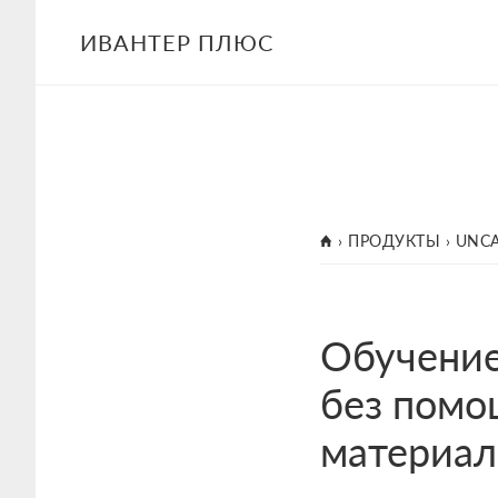
Skip
ИВАНТЕР ПЛЮС
to
main
content
ГЛАВНАЯ
›
ПРОДУКТЫ
›
UNCA
Обучение
без помо
материал