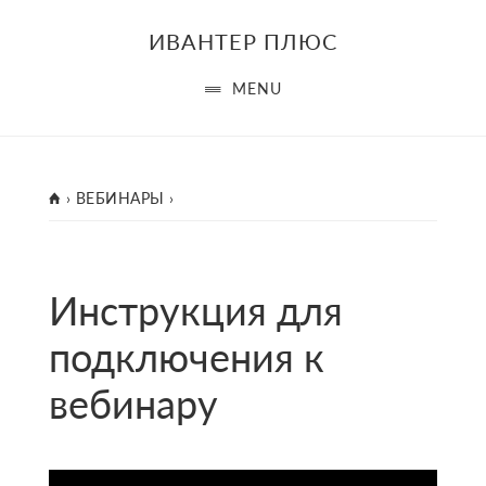
Skip
Skip
ИВАНТЕР ПЛЮС
to
to
main
footer
MENU
content
ГЛАВНАЯ
›
ВЕБИНАРЫ
›
Инструкция для
подключения к
вебинару