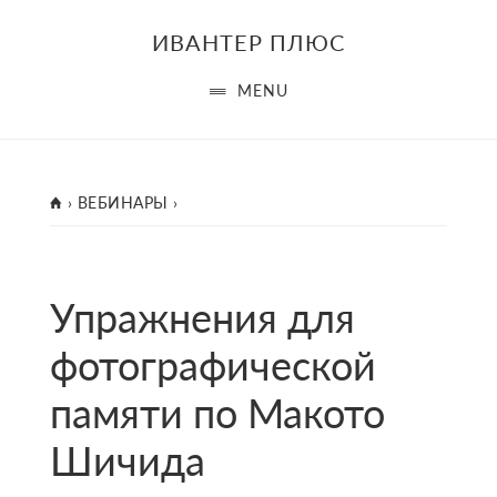
Skip
Skip
ИВАНТЕР ПЛЮС
to
to
main
footer
MENU
content
ГЛАВНАЯ
›
ВЕБИНАРЫ
›
Упражнения для
фотографической
памяти по Макото
Шичида