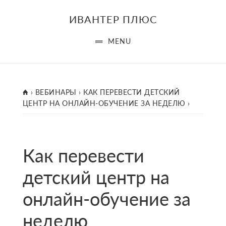
Skip
Skip
ИВАНТЕР ПЛЮС
to
to
main
footer
MENU
content
ГЛАВНАЯ
›
ВЕБИНАРЫ
›
КАК ПЕРЕВЕСТИ ДЕТСКИЙ
ЦЕНТР НА ОНЛАЙН-ОБУЧЕНИЕ ЗА НЕДЕЛЮ
›
Как перевести
детский центр на
онлайн-обучение за
неделю