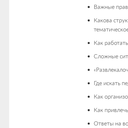
Важные прави
Какова струк
тематическо
Как работать
Сложные ситу
«Развлекалоч
Где искать п
Как организо
Как привлечь
Ответы на в