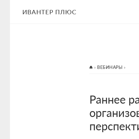
Skip
Skip
ИВАНТЕР ПЛЮС
to
to
main
footer
content
ГЛАВНАЯ
›
ВЕБИНАРЫ
›
Раннее ра
организо
перспект