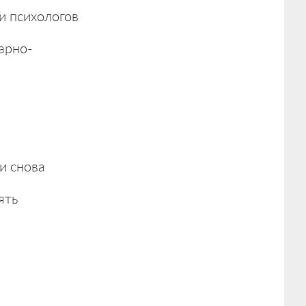
и психологов
арно-
и снова
ять