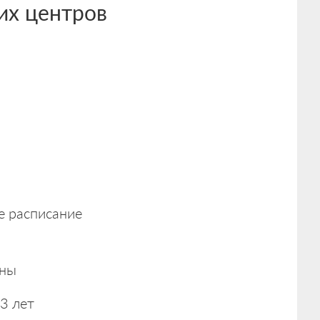
их центров
е расписание
ены
3 лет