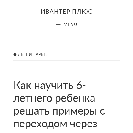
Skip
Skip
ИВАНТЕР ПЛЮС
to
to
main
footer
MENU
content
ГЛАВНАЯ
›
ВЕБИНАРЫ
›
Как научить 6-
летнего ребенка
решать примеры с
переходом через