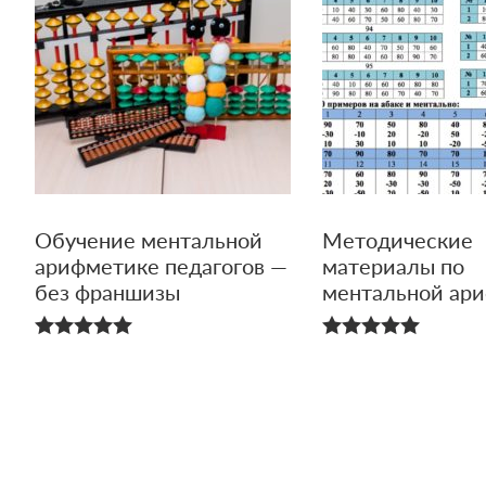
Обучение ментальной
Методические
арифметике педагогов —
материалы по
без франшизы
ментальной ар
4.94
5.00
из 5
из 5