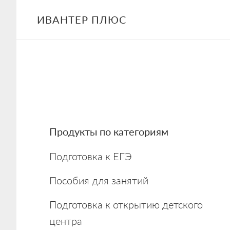
Skip
Skip
Skip
ИВАНТЕР ПЛЮС
to
to
to
main
primary
footer
content
sidebar
Primary
Продукты по категориям
Sidebar
Подготовка к ЕГЭ
Пособия для занятий
Подготовка к открытию детского
центра