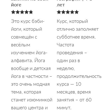
йоге
лет
4.80
5.00
Это курс бэби-
Курс, который
из 5
из 5
йоги, который
отлично заполняет
совмещён с
субботнее время.
весёлым
Частота
изучением йога-
проведения –
алфавита. Йога
один раз в
вообще и детская
неделю,
йога в частности –
продолжительность
это очень модная
курса — 10
тема, которая
месяцев, время
станет изюминкой
занятия – от 60
вашего центра и
минут.