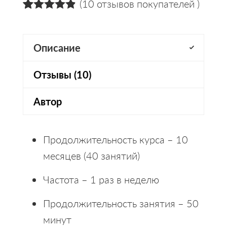
(
10
отзывов покупателей )
4.90
5
10
из
на
основании
оценок
Описание
пользователей
Отзывы (10)
Автор
Продолжительность курса – 10
месяцев (40 занятий)
Частота – 1 раз в неделю
Продолжительность занятия – 50
минут