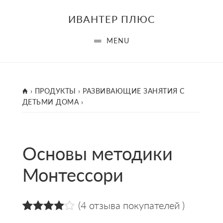
Skip
ИВАНТЕР ПЛЮС
to
main
MENU
content
ГЛАВНАЯ
›
ПРОДУКТЫ
›
РАЗВИВАЮЩИЕ ЗАНЯТИЯ С
ДЕТЬМИ ДОМА
›
Основы методики
Монтессори
(
4
отзыва покупателей )
4.00
5
4
из
на