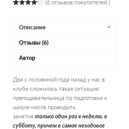
(
6
отзывов покупателей )
4.17
5
6
из
на
основании
оценок
Описание
пользователей
Отзывы (6)
Автор
Два с половиной года назад у нас в
клубе сложилась такая ситуация:
преподавательница по подготовке к
школе могла проводить
занятия
только один раз в неделю, в
субботу, причем в самое неходовое