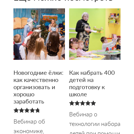
Новогодние ёлки:
Как набрать 400
как качественно
детей на
организовать и
подготовку к
хорошо
школе
заработать
5.00
Вебинар о
из 5
4.75
Вебинар об
технологии набора
из 5
экономике,
детей при помощи