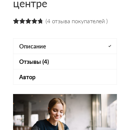
центре
(
4
отзыва покупателей )
4.75
5
4
из
на
основании
оценок
Описание
пользователей
Отзывы (4)
Автор