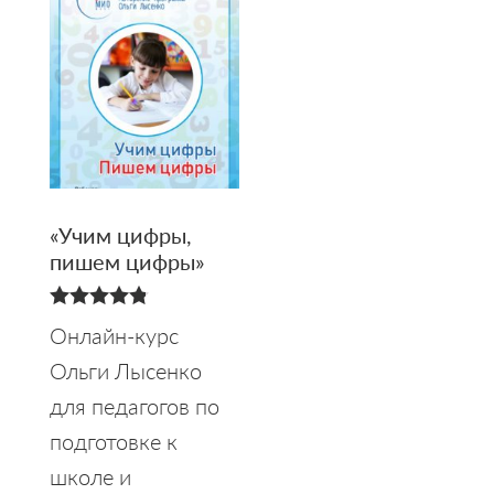
«Учим цифры,
пишем цифры»
4.83
Онлайн-курс
из 5
Ольги Лысенко
для педагогов по
подготовке к
школе и