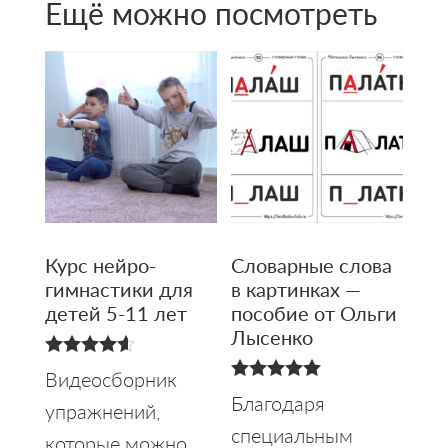
Ещё можно посмотреть
Курс нейро­
Словарные слова
гимнастики для
в картинках —
детей 5-11 лет
пособие от Ольги
Лысенко
4.62
Видеосборник
из 5
4.95
Благодаря
упражнений,
из 5
специальным
которые можно