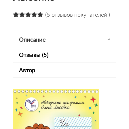
(
5
отзывов покупателей )
5.00
5
5
из
на
основании
оценок
Описание
пользователей
Отзывы (5)
Автор